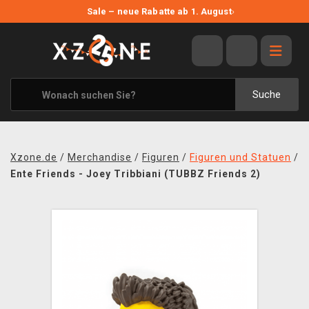
NEUE ANGEBOTE
Sale – neue Rabatte ab 1. August
›
ANGEBOTE
ALLE MARKEN
XZONE ORIGINALS
Suche
KLEIDUNG & ACCESSOIRES
MERCHANDISE
Xzone.de
/
Merchandise
/
Figuren
/
Figuren und Statuen
/
BÜCHER & COMICS
Ente Friends - Joey Tribbiani (TUBBZ Friends 2)
BRETT- UND KARTENSPIELE
BLOG
KONTAKT
VERSAND