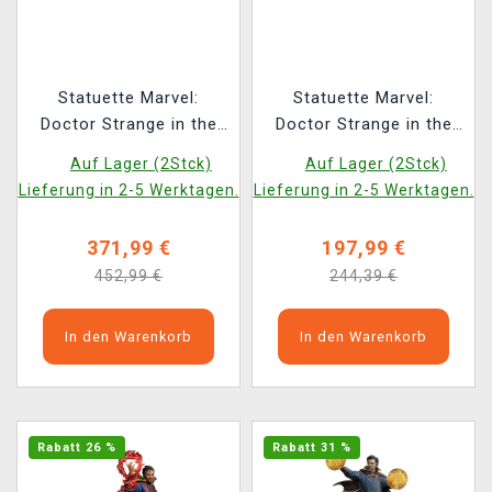
Statuette Marvel:
Statuette Marvel:
Doctor Strange in the
Doctor Strange in the
Multiverse of Madness
Multiverse of Madness
Auf Lager (2Stck)
Auf Lager (2Stck)
- Dead Defender
- Wong Art Scale 1/10
Lieferung in 2-5 Werktagen.
Lieferung in 2-5 Werktagen.
Strange Deluxe Art
(Iron Studios)
Scale 1/10 (Iron
371,99 €
197,99 €
Studios)
452,99 €
244,39 €
In den Warenkorb
In den Warenkorb
Rabatt 26 %
Rabatt 31 %