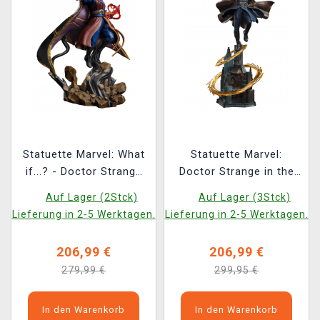
Statuette Marvel: What
Statuette Marvel:
if...? - Doctor Strange
Doctor Strange in the
Supreme Deluxe Art
Multiverse of Madness
Auf Lager (2Stck)
Auf Lager (3Stck)
Scale 1/10 (Iron
- Stephen Strange BDS
Lieferung in 2-5 Werktagen.
Lieferung in 2-5 Werktagen.
Studios)
Art Scale 1/10 – Iron
Studios
206,99 €
206,99 €
279,99 €
299,95 €
In den Warenkorb
In den Warenkorb