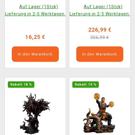
POP! Marvel 1532)
Multiverse of Madness
Auf Lager (1Stck)
Auf Lager (1Stck)
- Dead Defender
Lieferung in 2-5 Werktagen.
Lieferung in 2-5 Werktagen.
Strange Art Scale 1/10
(Iron Studios)
226,99 €
16,25 €
306,99 €
In den Warenkorb
In den Warenkorb
Rabatt 18 %
Rabatt 19 %