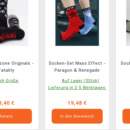
one Originals -
Socken-Set Mass Effect -
Sock
Fatality
Paragon & Renegade
ch Größe
Auf Lager (3Stck)
Lieferung in 2-5 Werktagen.
8,40 €
19,48 €
Details
In den Warenkorb