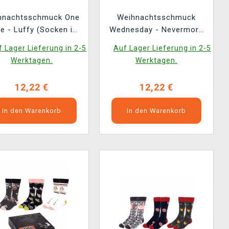
hnachtsschmuck One
Weihnachtsschmuck
e - Luffy (Socken im
Wednesday - Nevermore
Inneren)
Academy (Socken im
 Lager Lieferung in 2-5
Auf Lager Lieferung in 2-5
Inneren)
Werktagen.
Werktagen.
12,22 €
12,22 €
In den Warenkorb
In den Warenkorb