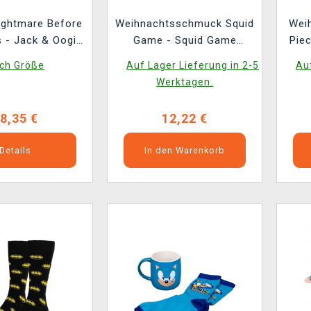
ightmare Before
Weihnachtsschmuck Squid
Wei
 - Jack & Oogie
Game - Squid Game
Piec
 (leuchtend)
(Socken im Inneren)
ch Größe
Auf Lager Lieferung in 2-5
Auf
Werktagen.
8,35 €
12,22 €
Details
In den Warenkorb