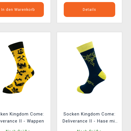
In den Warenkorb
Details
ken Kingdom Come:
Socken Kingdom Come:
iverance II - Wappen
Deliverance II - Hase mit
Ornamenten