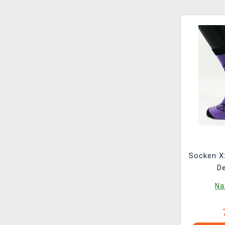
Socken Xz
De
Na