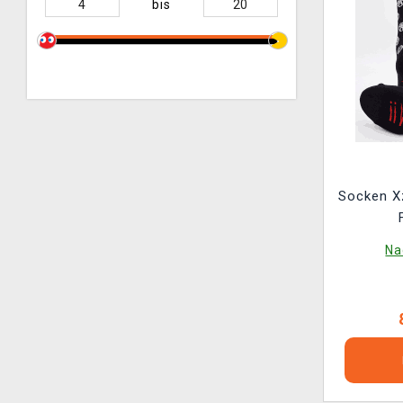
bis
Socken Xz
Na