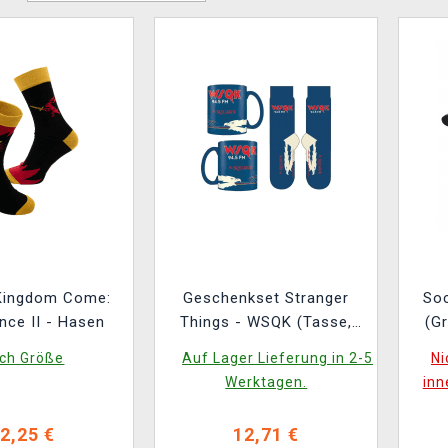
Kingdom Come:
Geschenkset Stranger
Soc
nce II - Hasen
Things - WSQK (Tasse,
(G
Socken)
ch Größe
Auf Lager Lieferung in 2-5
Ni
Werktagen.
inn
2,25 €
12,71 €