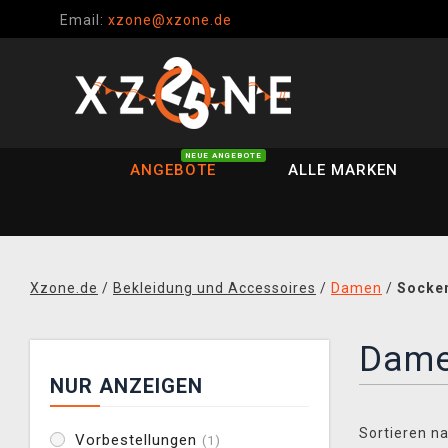
Email:
xzone@xzone.de
NEUE ANGEBOTE
ANGEBOTE
ALLE MARKEN
Xzone.de
/
Bekleidung und Accessoires
/
Damen
/
Socke
Dame
NUR ANZEIGEN
Sortieren na
Vorbestellungen
(1)