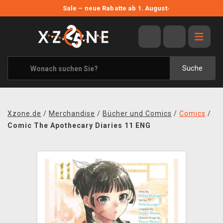
NEUE ANGEBOTE
Sale – neue Rabatte ab 1. August
›
ANGEBOTE
ALLE MARKEN
XZONE ORIGINALS
Suche
KLEIDUNG & ACCESSOIRES
MERCHANDISE
Xzone.de
/
Merchandise
/
Bücher und Comics
/
Comics
/
BÜCHER & COMICS
Comic The Apothecary Diaries 11 ENG
BRETT- UND KARTENSPIELE
BLOG
KONTAKT
VERSAND