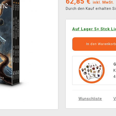
62,85
€
inkl. MwSt.
Durch den Kauf erhalten S
Auf Lager 5+ Stck Li
In den Warenkor
G
K
4
Wunschliste
V