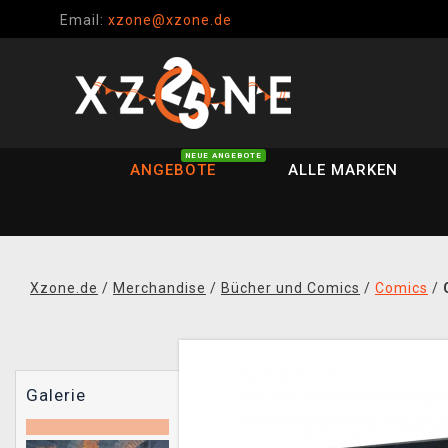
Email:
xzone@xzone.de
NEUE ANGEBOTE
ANGEBOTE
ALLE MARKEN
Xzone.de
/
Merchandise
/
Bücher und Comics
/
Comics
/
Galerie