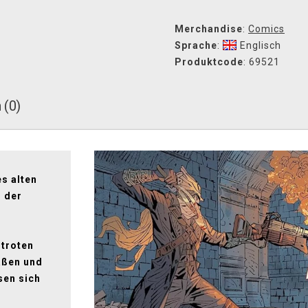
Merchandise
:
Comics
Sprache
:
Englisch
Produktcode
: 69521
 (0)
s alten
n der
utroten
aßen und
sen sich
h