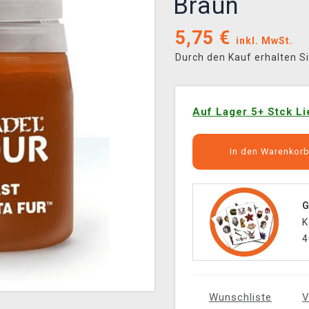
Braun
5,75
€
inkl. MwSt.
Durch den Kauf erhalten S
Auf Lager 5+ Stck Li
In den Warenkor
G
K
4
Wunschliste
V