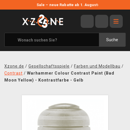
NEUE ANGEBOTE
Sale – neue Rabatte ab 1. August
›
ANGEBOTE
ALLE MARKEN
XZONE ORIGINALS
Suche
KLEIDUNG & ACCESSOIRES
MERCHANDISE
Xzone.de
/
Gesellschaftsspiele
/
Farben und Modellbau
/
BÜCHER & COMICS
Contrast
/
Warhammer Colour Contrast Paint (Bad
Moon Yellow) - Kontrastfarbe - Gelb
BRETT- UND KARTENSPIELE
BLOG
KONTAKT
VERSAND