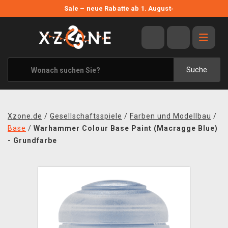
NEUE ANGEBOTE
Sale – neue Rabatte ab 1. August
›
ANGEBOTE
ALLE MARKEN
XZONE ORIGINALS
Suche
KLEIDUNG & ACCESSOIRES
MERCHANDISE
Xzone.de
/
Gesellschaftsspiele
/
Farben und Modellbau
/
BÜCHER & COMICS
Base
/
Warhammer Colour Base Paint (Macragge Blue)
- Grundfarbe
BRETT- UND KARTENSPIELE
BLOG
KONTAKT
VERSAND