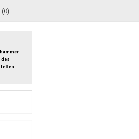
 (0)
d
arhammer
n des
stellen