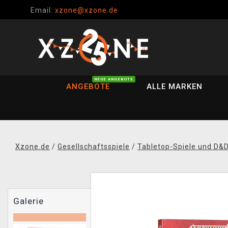
Email:
xzone@xzone.de
NEUE ANGEBOTE
ANGEBOTE
ALLE MARKEN
Xzone.de
/
Gesellschaftsspiele
/
Tabletop-Spiele und D&
Galerie