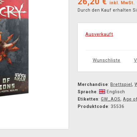
26,20
€
inkl. MwSt.
Durch den Kauf erhalten S
Ausverkauft
Wunschliste
V
Merchandise
:
Brettspiel
,
Sprache
:
Englisch
Etiketten
:
GW_AOS
,
Age o
Produktcode
: 35536