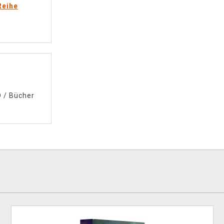
Reihe
D
/
Bücher