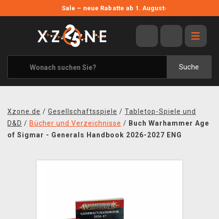
NEUE ANGEBOTE
Sale – neue Rabatte ab 1. August
›
ANGEBOTE
ALLE MARKEN
XZONE ORIGINALS
Suche
KLEIDUNG & ACCESSOIRES
MERCHANDISE
Xzone.de
/
Gesellschaftsspiele
/
Tabletop-Spiele und
BÜCHER & COMICS
D&D
/
Bücher und Verzeichnisse
/
Buch Warhammer Age
of Sigmar - Generals Handbook 2026-2027 ENG
BRETT- UND KARTENSPIELE
BLOG
KONTAKT
VERSAND