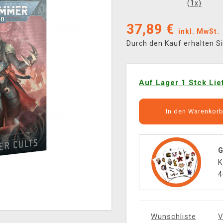
(
1
x)
37,89
€
inkl. MwSt.
Durch den Kauf erhalten S
Auf Lager 1 Stck Lie
In den Warenkor
G
K
4
Wunschliste
V