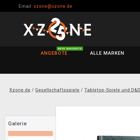
Email:
xzone@xzone.de
NEUE ANGEBOTE
ANGEBOTE
ALLE MARKEN
Xzone.de
/
Gesellschaftsspiele
/
Tabletop-Spiele und D&
Galerie