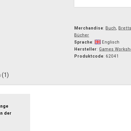
Merchandise
:
Buch
,
Bretts
Bücher
Sprache
:
Englisch
Hersteller
:
Games Worksh
Produktcode
: 62041
 (1)
enge
in der