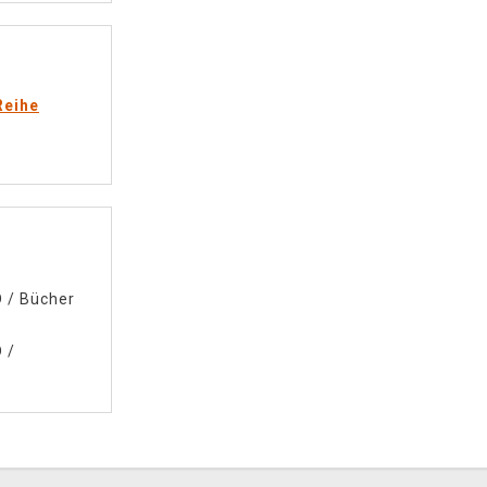
Reihe
D
/
Bücher
D
/