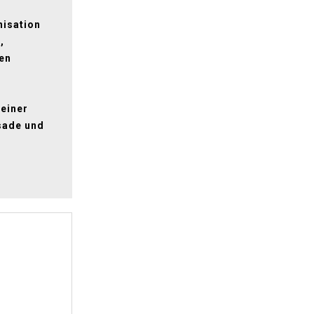
nisation
,
hen
 einer
sade und