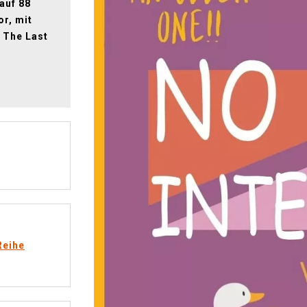
 auf 88
or, mit
e The Last
Reihe