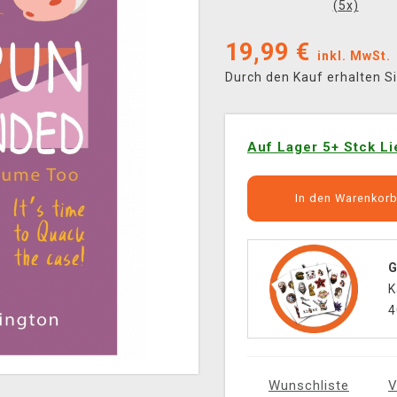
(
5
x)
19,99
€
inkl. MwSt.
Durch den Kauf erhalten S
Auf Lager 5+ Stck Li
In den Warenkor
G
K
4
Wunschliste
V