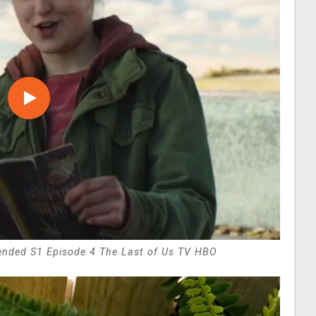
ntended S1 Episode 4 The Last of Us TV HBO