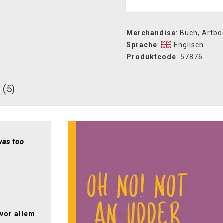
Merchandise
:
Buch
,
Artbo
Sprache
:
Englisch
Produktcode
: 57876
 (5)
was too
vor allem