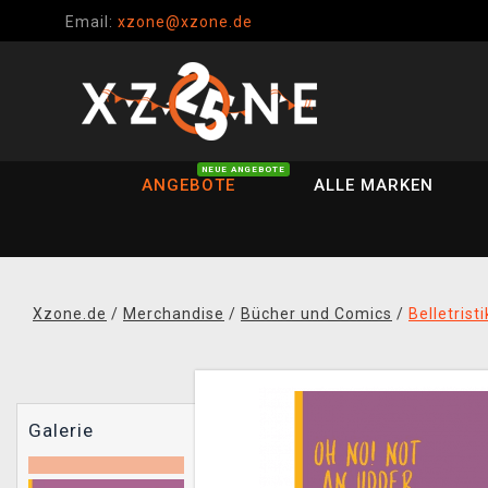
Email:
xzone@xzone.de
NEUE ANGEBOTE
ANGEBOTE
ALLE MARKEN
Xzone.de
/
Merchandise
/
Bücher und Comics
/
Belletrist
Galerie