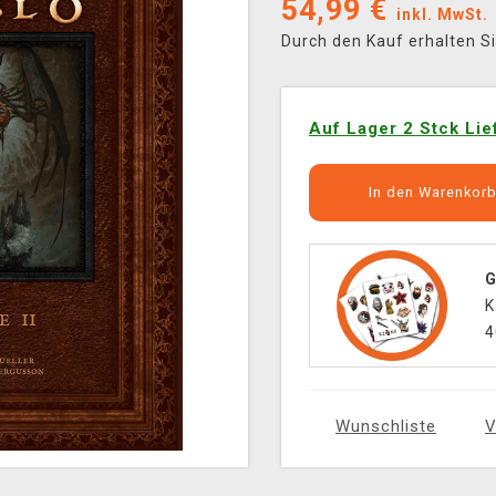
54,99
€
inkl. MwSt.
Durch den Kauf erhalten S
Auf Lager 2 Stck Lie
In den Warenkor
G
K
4
Wunschliste
V