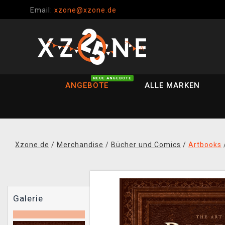
Email:
xzone@xzone.de
NEUE ANGEBOTE
ANGEBOTE
ALLE MARKEN
Xzone.de
/
Merchandise
/
Bücher und Comics
/
Artbooks
Galerie