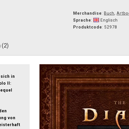
Merchandise
:
Buch
,
Artbo
Sprache
:
Englisch
Produktcode
: 52978
 (2)
sich in
lo II:
Sequel
 den
hung von
eisterhaft