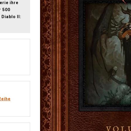
erie ihre
r 500
Diablo II:
Reihe