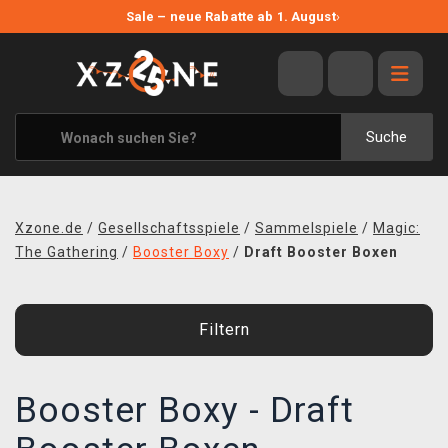
NEUE ANGEBOTE
Sale – neue Rabatte ab 1. August
›
ANGEBOTE
ALLE MARKEN
XZONE ORIGINALS
Suche
KLEIDUNG & ACCESSOIRES
MERCHANDISE
Xzone.de
/
Gesellschaftsspiele
/
Sammelspiele
/
Magic:
BÜCHER & COMICS
The Gathering
/
Booster Boxy
/
Draft Booster Boxen
BRETT- UND KARTENSPIELE
Filtern
BLOG
KONTAKT
Booster Boxy - Draft
VERSAND