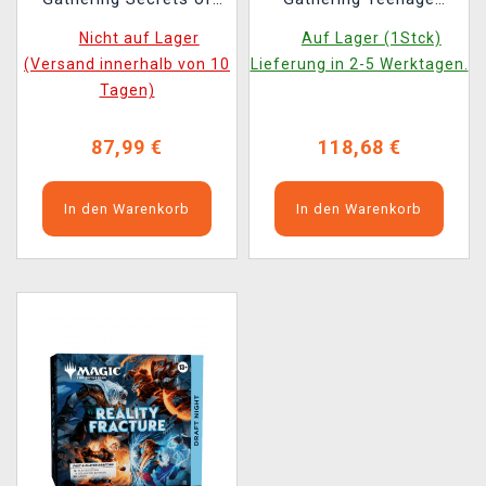
Strixhaven - Draft Night
Mutant Ninja Turtles -
Nicht auf Lager
Auf Lager (1Stck)
Draft Night (ENGLISCHE
(Versand innerhalb von 10
Lieferung in 2-5 Werktagen.
VERSION)
Tagen)
87,99 €
118,68 €
In den Warenkorb
In den Warenkorb