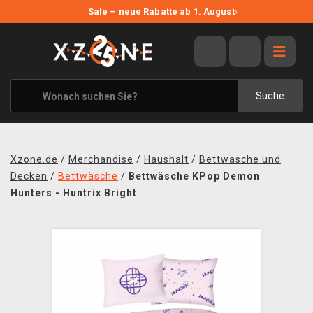
NEUE ANGEBOTE
Sale – neue Rabatte ab 1. August
›
ANGEBOTE
ALLE MARKEN
XZONE ORIGINALS
Suche
KLEIDUNG & ACCESSOIRES
MERCHANDISE
Xzone.de
/
Merchandise
/
Haushalt
/
Bettwäsche und
BÜCHER & COMICS
Decken
/
Bettwäsche
/
Bettwäsche KPop Demon
Hunters - Huntrix Bright
BRETT- UND KARTENSPIELE
BLOG
KONTAKT
VERSAND