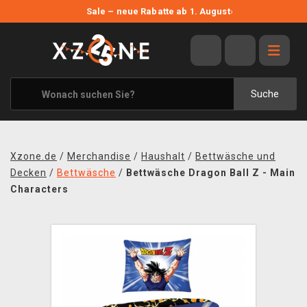
NEUE ANGEBOTE
Sale – neue Rabatte ab 1. August
›
ANGEBOTE
ALLE MARKEN
XZONE ORIGINALS
Suche
KLEIDUNG & ACCESSOIRES
MERCHANDISE
Xzone.de
/
Merchandise
/
Haushalt
/
Bettwäsche und
BÜCHER & COMICS
Decken
/
Bettwäsche
/
Bettwäsche Dragon Ball Z - Main
Characters
BRETT- UND KARTENSPIELE
BLOG
KONTAKT
VERSAND