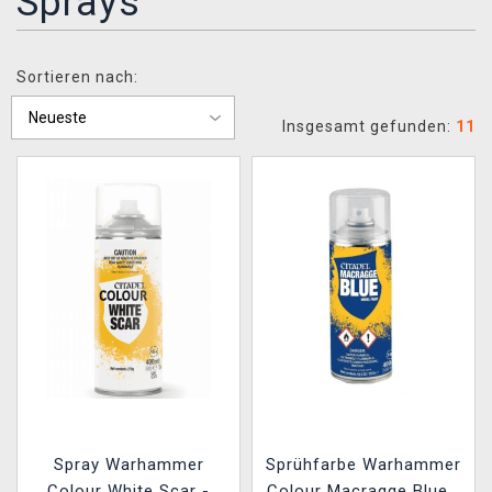
Sprays
XZONE CLUB
Sortieren nach:
Insgesamt gefunden:
11
Spray Warhammer
Sprühfarbe Warhammer
Colour White Scar -
Colour Macragge Blue -