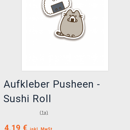
XZONE CLUB
Aufkleber Pusheen -
Sushi Roll
(
1
x)
4,19
€
inkl. MwSt.