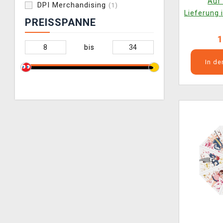
Auf 
DPI Merchandising
(1)
Lieferung 
PREISSPANNE
1
bis
In d