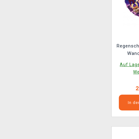
Regenschirm One 
Wano
Auf Lage
We
2
In d