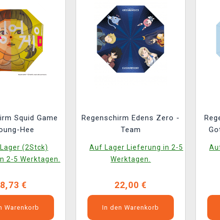
irm Squid Game
Regenschirm Edens Zero -
Reg
Young-Hee
Team
Go
Lager (2Stck)
Auf Lager Lieferung in 2-5
Auf
in 2-5 Werktagen.
Werktagen.
8,73 €
22,00 €
en Warenkorb
In den Warenkorb