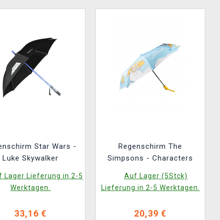
enschirm Star Wars -
Regenschirm The
Luke Skywalker
Simpsons - Characters
 Lager Lieferung in 2-5
Auf Lager (5Stck)
Werktagen.
Lieferung in 2-5 Werktagen.
33,16 €
20,39 €