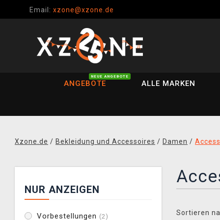
Email:
xzone@xzone.de
NEUE ANGEBOTE
ANGEBOTE
ALLE MARKEN
Xzone.de
/
Bekleidung und Accessoires
/
Damen
/
Access
Acce
NUR ANZEIGEN
Sortieren na
Vorbestellungen
(2)