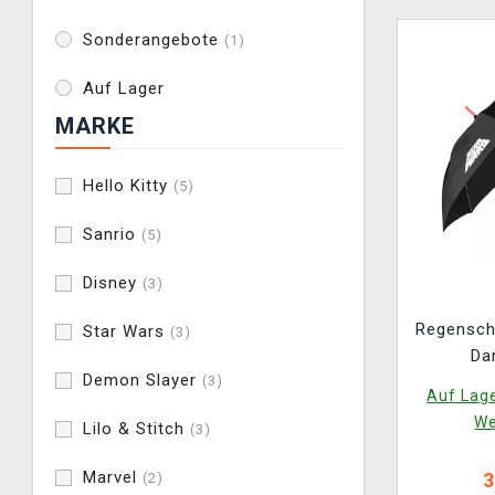
Sonderangebote
(1)
Auf Lager
MARKE
Hello Kitty
(5)
Sanrio
(5)
Disney
(3)
Regensch
Star Wars
(3)
Da
Demon Slayer
(3)
Auf Lage
We
Lilo & Stitch
(3)
Marvel
3
(2)