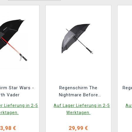
irm Star Wars -
Regenschirm The
Reg
rth Vader
Nightmare Before
Christmas - Jack
r Lieferung in 2-5
Auf Lager Lieferung in 2-5
Auf
Skellington
rktagen.
Werktagen.
3,98 €
29,99 €