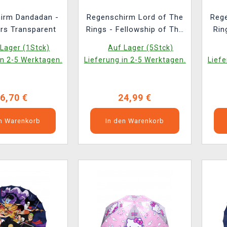
irm Dandadan -
Regenschirm Lord of The
Rege
rs Transparent
Rings - Fellowship of The
Rin
Ring
Lager (1Stck)
Auf Lager (5Stck)
in 2-5 Werktagen.
Lieferung in 2-5 Werktagen.
Liefe
6,70 €
24,99 €
en Warenkorb
In den Warenkorb