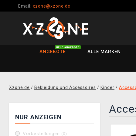
Email:
xzone@xzone.de
NEUE ANGEBOTE
ANGEBOTE
ALLE MARKEN
Xzone.de
/
Bekleidung und Accessoires
/
Kinder
/
Accesso
Acce
NUR ANZEIGEN
Vorbestellungen
(0)